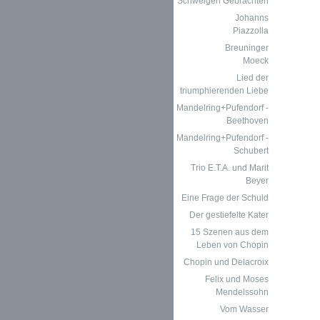
Schweigen Gebrachten
Johanns
Piazzolla
Breuninger
Moeck
Lied der
triumphierenden Liebe
Mandelring+Pufendorf -
Beethoven
Mandelring+Pufendorf -
Schubert
Trio E.T.A. und Marit
Beyer
Eine Frage der Schuld
Der gestiefelte Kater
15 Szenen aus dem
Leben von Chopin
Chopin und Delacroix
Felix und Moses
Mendelssohn
Vom Wasser