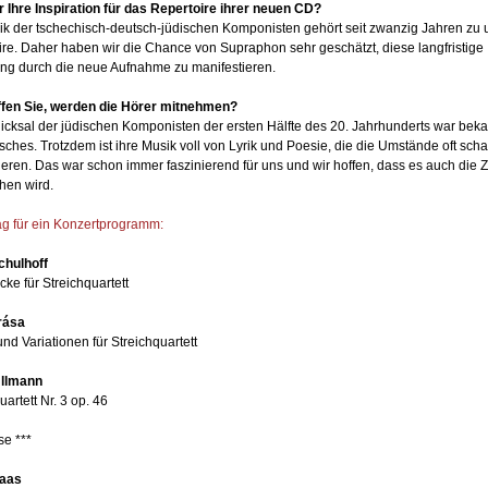
 Ihre Inspiration für das Repertoire ihrer neuen CD?
ik der tschechisch-deutsch-jüdischen Komponisten gehört seit zwanzig Jahren zu
re. Daher haben wir die Chance von Supraphon sehr geschätzt, diese langfristige
ng durch die neue Aufnahme zu manifestieren.
fen Sie, werden die Hörer mitnehmen?
cksal der jüdischen Komponisten der ersten Hälfte des 20. Jahrhunderts war beka
isches. Trotzdem ist ihre Musik voll von Lyrik und Poesie, die die Umstände oft scha
ieren. Das war schon immer faszinierend für uns und wir hoffen, dass es auch die 
hen wird.
ag für ein Konzertprogramm:
chulhoff
cke für Streichquartett
rása
d Variationen für Streichquartett
Ullmann
uartett Nr. 3 op. 46
se ***
aas