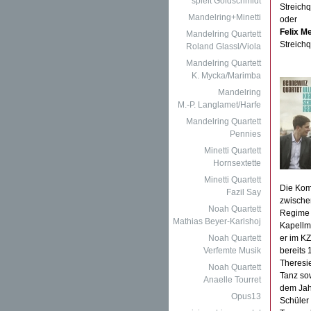
spielt Goldschmidt
Streichq
Mandelring+Minetti
oder
Felix M
Mandelring Quartett
Streichq
Roland Glassl/Viola
Mandelring Quartett
K. Mycka/Marimba
Mandelring
M.-P. Langlamet/Harfe
Mandelring Quartett
Pennies
Minetti Quartett
Hornsextette
Minetti Quartett
Die Komp
Fazil Say
zwische
Noah Quartett
Regime s
Mathias Beyer-Karlshoj
Kapellme
Noah Quartett
er im KZ
Verfemte Musik
bereits 
Theresie
Noah Quartett
Tanz sow
Anaelle Tourret
dem Jahr
Opus13
Schüler