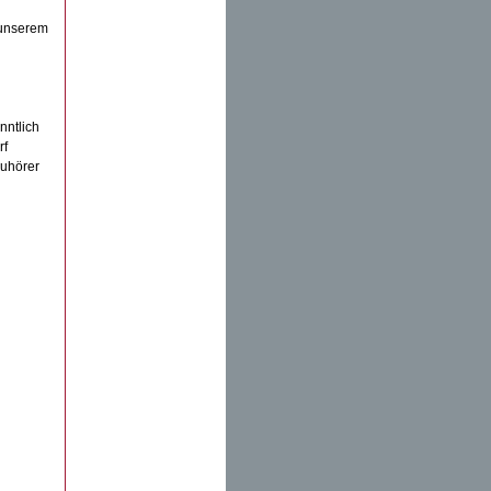
 unserem
nntlich
rf
Zuhörer