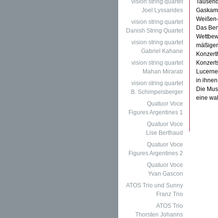
vision string quartet
Tausende
Joel Lyssarides
Gaskamm
Weißen-
vision string quartet
Das Benn
Danish String Quartet
Wettbewe
vision string quartet
mäßiger 
Gabriel Kahane
Konzert
vision string quartet
Konzerts
Mahan Mirarab
Lucerne 
in ihnen
vision string quartet
Die Mus
B. Schimpelsberger
eine wa
Quatuor Voce
Figures Argentines 1
Quatuor Voce
Lise Berthaud
Quatuor Voce
Figures Argentines 2
Quatuor Voce
Yvan Gascon
ATOS Trio und Sunny
Franz Trio
ATOS Trio
Thorsten Johanns