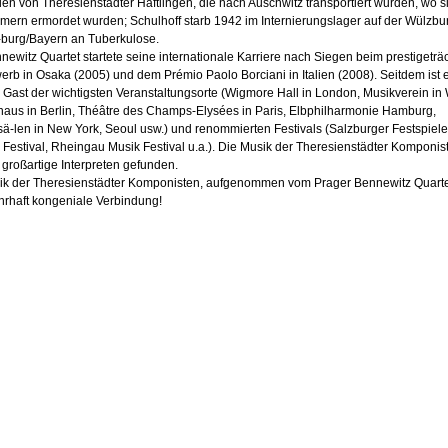
n von Theresienstädter Häftlingen, die nach Auschwitz transportiert wurden, wo s
ern ermordet wurden; Schulhoff starb 1942 im Internierungslager auf der Wülzbur
burg/Bayern an Tuberkulose.
ewitz Quartet startete seine internationale Karriere nach Siegen beim prestigeträ
rb in Osaka (2005) und dem Prémio Paolo Borciani in Italien (2008). Seitdem ist e
Gast der wichtigsten Veranstaltungsorte (Wigmore Hall in London, Musikverein in 
haus in Berlin, Théâtre des Champs-Elysées in Paris, Elbphilharmonie Hamburg,
ä-len in New York, Seoul usw.) und renommierten Festivals (Salzburger Festspiele
Festival, Rheingau Musik Festival u.a.). Die Musik der Theresienstädter Komponis
 großartige Interpreten gefunden.
ik der Theresienstädter Komponisten, aufgenommen vom Prager Bennewitz Quarte
hrhaft kongeniale Verbindung!