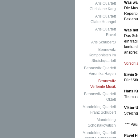
Was war
Aris Quartett
Die Mus
Christiane Karg
Repertoi
Aris Quartett
Beziehu
Claire Huangci
Aris Quartett
Was hof
Ravel
Das Schi
ein trag
Aris Schubert8
kontrast
Bennewitz
ansprec
Komponisten im
Streichquartett
Vorschl
Bennewitz Quartett
Veronika Hagen
Erwin S
Fünf Stü
Bennewitz
Verfemte Musik
Hans K
Bennewitz Quartett
Thema un
Oktett
Mandelring Quartett
Viktor 
Franz Schubert
Streichq
Mandelring
*** Pau
Schostakowitsch
Mandelring Quartett
Pavel H