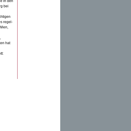
ie in den
g bei
chtigen
s regel-
Wien,
,
ten hat
tt: