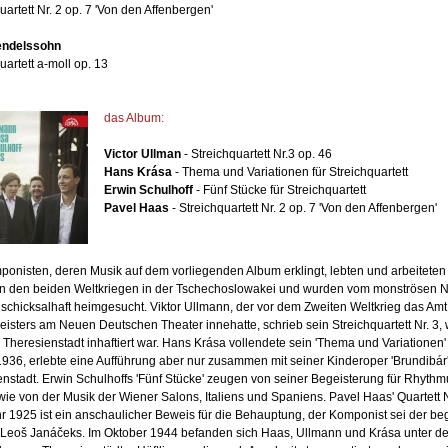
uartett Nr. 2 op. 7 'Von den Affenbergen'
endelssohn
uartett a-moll op. 13
das Album:
Victor Ullman
- Streichquartett Nr.3 op. 46
Hans Krása
- Thema und Variationen für Streichquartett
Erwin Schulhoff
- Fünf Stücke für Streichquartett
Pavel Haas
- Streichquartett Nr. 2 op. 7 'Von den Affenbergen'
onisten, deren Musik auf dem vorliegenden Album erklingt, lebten und arbeiteten
n den beiden Weltkriegen in der Tschechoslowakei und wurden vom monströsen 
chicksalhaft heimgesucht. Viktor Ullmann, der vor dem Zweiten Weltkrieg das Amt
isters am Neuen Deutschen Theater innehatte, schrieb sein Streichquartett Nr. 3,
 Theresienstadt inhaftiert war. Hans Krása vollendete sein 'Thema und Variationen'
1936, erlebte eine Aufführung aber nur zusammen mit seiner Kinderoper 'Brundibár'
nstadt. Erwin Schulhoffs 'Fünf Stücke' zeugen von seiner Begeisterung für Rhyth
ie von der Musik der Wiener Salons, Italiens und Spaniens. Pavel Haas' Quartett N
 1925 ist ein anschaulicher Beweis für die Behauptung, der Komponist sei der be
 Leoš Janáčeks. Im Oktober 1944 befanden sich Haas, Ullmann und Krása unter d