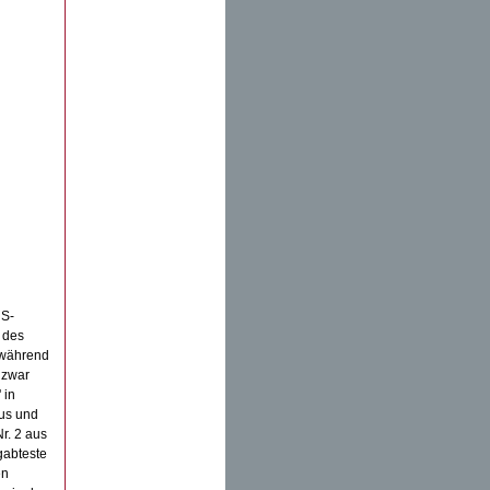
NS-
 des
 während
 zwar
 in
mus und
r. 2 aus
gabteste
en