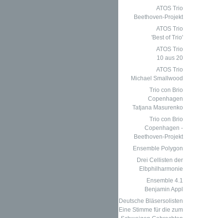
ATOS Trio
Beethoven-Projekt
ATOS Trio
'Best of Trio'
ATOS Trio
10 aus 20
ATOS Trio
Michael Smallwood
Trio con Brio
Copenhagen
Tatjana Masurenko
Trio con Brio
Copenhagen -
Beethoven-Projekt
Ensemble Polygon
Drei Cellisten der
Elbphilharmonie
Ensemble 4.1
Benjamin Appl
Deutsche Bläsersolisten
Eine Stimme für die zum